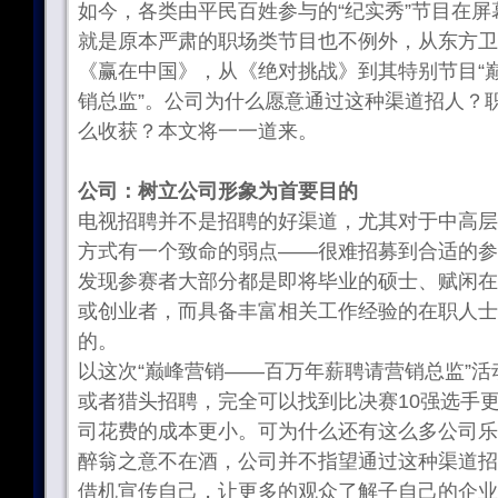
如今，各类由平民百姓参与的“纪实秀”节目在
就是原本严肃的职场类节目也不例外，从东方卫
《赢在中国》，从《绝对挑战》到其特别节目“
销总监”。公司为什么愿意通过这种渠道招人？
么收获？本文将一一道来。
公司：树立公司形象为首要目的
电视招聘并不是招聘的好渠道，尤其对于中高层
方式有一个致命的弱点——很难招募到合适的参
发现参赛者大部分都是即将毕业的硕士、赋闲在
或创业者，而具备丰富相关工作经验的在职人士
的。
以这次“巅峰营销——百万年薪聘请营销总监”
或者猎头招聘，完全可以找到比决赛10强选手
司花费的成本更小。可为什么还有这么多公司乐
醉翁之意不在酒，公司并不指望通过这种渠道招
借机宣传自己，让更多的观众了解子自己的企业